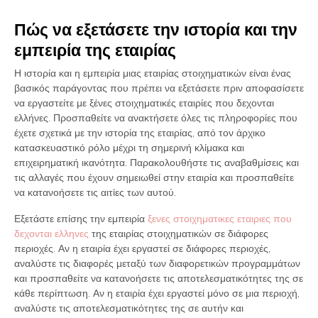
Πώς να εξετάσετε την ιστορία και την
εμπειρία της εταιρίας
Η ιστορία και η εμπειρία μιας εταιρίας στοιχηματικών είναι ένας
βασικός παράγοντας που πρέπει να εξετάσετε πριν αποφασίσετε
να εργαστείτε με ξένες στοιχηματικές εταιρίες που δεχονται
ελλήνες. Προσπαθείτε να ανακτήσετε όλες τις πληροφορίες που
έχετε σχετικά με την ιστορία της εταιρίας, από τον άρχικο
κατασκευαστικό ρόλο μέχρι τη σημερινή κλίμακα και
επιχειρηματική ικανότητα. Παρακολουθήστε τις αναβαθμίσεις και
τις αλλαγές που έχουν σημειωθεί στην εταιρία και προσπαθείτε
να κατανοήσετε τις αιτίες των αυτού.
Εξετάστε επίσης την εμπειρία
ξενες στοιχηματικες εταιριες που
δεχονται ελληνες
της εταιρίας στοιχηματικών σε διάφορες
περιοχές. Αν η εταιρία έχει εργαστεί σε διάφορες περιοχές,
αναλύστε τις διαφορές μεταξύ των διαφορετικών προγραμμάτων
και προσπαθείτε να κατανοήσετε τις αποτελεσματικότητες της σε
κάθε περίπτωση. Αν η εταιρία έχει εργαστεί μόνο σε μια περιοχή,
αναλύστε τις αποτελεσματικότητες της σε αυτήν και