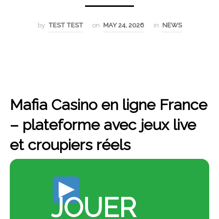
by
TEST TEST
on
MAY 24, 2026
in
NEWS
Mafia Casino en ligne France
– plateforme avec jeux live
et croupiers réels
JOUER