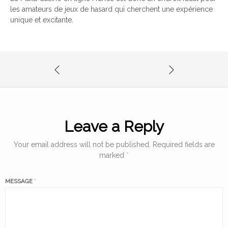
les amateurs de jeux de hasard qui cherchent une expérience
unique et excitante.
Leave a Reply
Your email address will not be published.
Required fields are
marked
*
MESSAGE
*