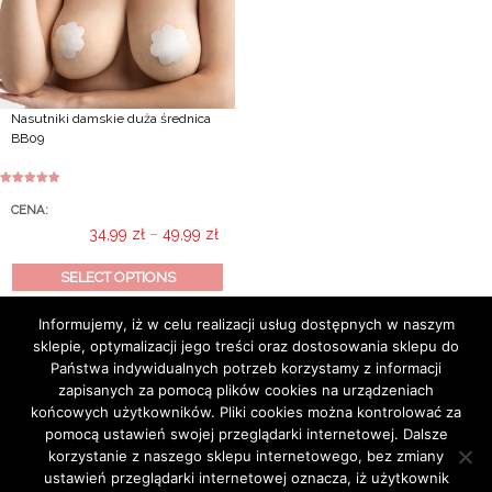
Nasutniki damskie duża średnica
BB09
Rated
5.00
out of 5
CENA:
Price
34,99
zł
–
49,99
zł
range:
This
34,99 zł
SELECT OPTIONS
product
through
has
49,99 zł
Informujemy, iż w celu realizacji usług dostępnych w naszym
multiple
sklepie, optymalizacji jego treści oraz dostosowania sklepu do
variants.
Państwa indywidualnych potrzeb korzystamy z informacji
The
zapisanych za pomocą plików cookies na urządzeniach
options
końcowych użytkowników. Pliki cookies można kontrolować za
may
pomocą ustawień swojej przeglądarki internetowej. Dalsze
be
korzystanie z naszego sklepu internetowego, bez zmiany
chosen
ustawień przeglądarki internetowej oznacza, iż użytkownik