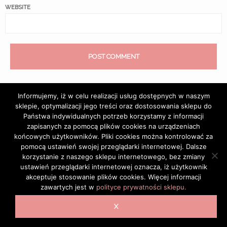
WEBSITE
Informujemy, iż w celu realizacji usług dostępnych w naszym
sklepie, optymalizacji jego treści oraz dostosowania sklepu do
Państwa indywidualnych potrzeb korzystamy z informacji
zapisanych za pomocą plików cookies na urządzeniach
końcowych użytkowników. Pliki cookies można kontrolować za
pomocą ustawień swojej przeglądarki internetowej. Dalsze
korzystanie z naszego sklepu internetowego, bez zmiany
ustawień przeglądarki internetowej oznacza, iż użytkownik
akceptuje stosowanie plików cookies. Więcej informacji
zawartych jest w
polityce prywatności sklepu.
Copyright © 2020 Bilbette Sp z oo. PRODUCENT BIELIZNY
X
Wszelkie prawa zastrzeżone