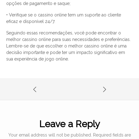
opções de pagamento e saque;
• Verifique se o cassino online tem um suporte ao cliente
eficaz e disponível 24/7.
Seguindo essas recomendações, você pode encontrar o
melhor cassino online para suas necessidades e preferências.
Lembre-se de que escolher o melhor cassino online é uma
decisão importante e pode ter um impacto significativo em
sua experiência de jogo online.
Leave a Reply
Your email address will not be published.
Required fields are