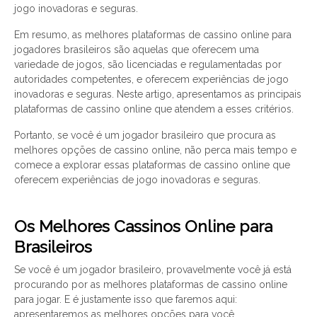
jogo inovadoras e seguras.
Em resumo, as melhores plataformas de cassino online para
jogadores brasileiros são aquelas que oferecem uma
variedade de jogos, são licenciadas e regulamentadas por
autoridades competentes, e oferecem experiências de jogo
inovadoras e seguras. Neste artigo, apresentamos as principais
plataformas de cassino online que atendem a esses critérios.
Portanto, se você é um jogador brasileiro que procura as
melhores opções de cassino online, não perca mais tempo e
comece a explorar essas plataformas de cassino online que
oferecem experiências de jogo inovadoras e seguras.
Os Melhores Cassinos Online para
Brasileiros
Se você é um jogador brasileiro, provavelmente você já está
procurando por as melhores plataformas de cassino online
para jogar. E é justamente isso que faremos aqui:
apresentaremos as melhores opções para você.