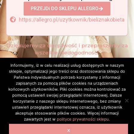
PRZEJDi DO SKLEPU ALLEGRO
https://allegro.pl/uzytkownik/bieliznakobieta
Dziękujemy za cierpliwość i przepraszamy za
wszelkie niedogodności.
Do zobaczenia już wkrótce!
Informujemy, iż w celu realizacji usług dostępnych w naszym
sklepie, optymalizacji jego treści oraz dostosowania sklepu do
Zespół Bilbette
Państwa indywidualnych potrzeb korzystamy z informacji
zapisanych za pomocą plików cookies na urządzeniach
końcowych użytkowników. Pliki cookies można kontrolować za
pomocą ustawień swojej przeglądarki internetowej. Dalsze
korzystanie z naszego sklepu internetowego, bez zmiany
ustawień przeglądarki internetowej oznacza, iż użytkownik
akceptuje stosowanie plików cookies. Więcej informacji
zawartych jest w
polityce prywatności sklepu.
X