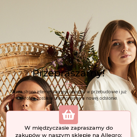
Przepraszamy!
Nasza strona internetowa jest obecnie w przebudowie i już
wkrótce zostanie uruchomiona w nowej odsłonie.
W międzyczasie zapraszamy do
zakupów w naszym sklepie na Allegro: