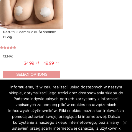
Nasutniki damskie duża średnica
BB09
Rated
5.00
out of 5
CENA:
Price
34,99
zł
–
49,99
zł
range:
This
34,99 zł
SELECT OPTIONS
product
through
has
49,99 zł
Informujemy, iż w celu realizacji usług dostępnych w naszym
multiple
sklepie, optymalizacji jego treści oraz dostosowania sklepu do
variants.
Państwa indywidualnych potrzeb korzystamy z informacji
The
zapisanych za pomocą plików cookies na urządzeniach
options
końcowych użytkowników. Pliki cookies można kontrolować za
may
pomocą ustawień swojej przeglądarki internetowej. Dalsze
be
korzystanie z naszego sklepu internetowego, bez zmiany
chosen
ustawień przeglądarki internetowej oznacza, iż użytkownik