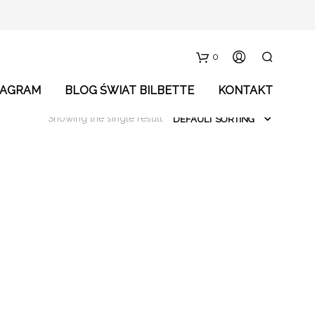
0
TAGRAM
BLOG ŚWIAT BILBETTE
KONTAKT
Showing the single result
DEFAULT SORTING
C
a
r
t