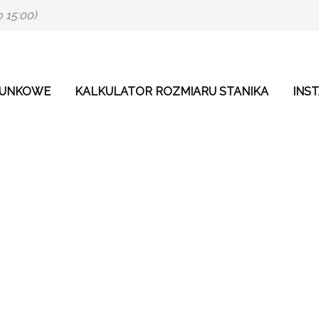
 15:00)
 powyżej 250 zł
- Najlepsze marki bielizny premium
RUNKOWE
KALKULATOR ROZMIARU STANIKA
INS