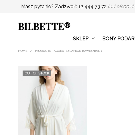
Masz pytanie? Zadzwoń: 12 444 73 72
(od 08:00 do
BILBETTE®
Darmowa dostawa
SKLEP
BONY PODA
HOME
/
PRODUCTS TAGGED “SZLAFROK BAWEŁNIANY”
OUT OF STOCK