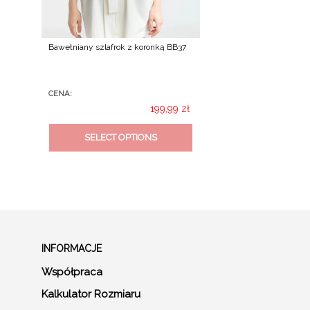
Bawełniany szlafrok z koronką BB37
CENA:
199,99
zł
This
SELECT OPTIONS
product
has
multiple
variants.
The
options
INFORMACJE
may
be
Współpraca
chosen
Kalkulator Rozmiaru
on