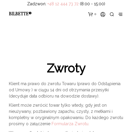
Zadzwoń:
+48 12 444 73 72
(8:00 - 15:00)
BILBETTE®
0
Zwroty
Klient ma prawo do zwrotu Towaru (prawo do Odstąpienia
od Umowy ) w ciągu 14 dni od otrzymania przesyłki
(decyduje data odbioru na dowodzie dostawy).
Klient może zwrócić towar tylko wtedy, gdy jest on
nieużywany, pozbawiony zapachu, czysty, z metkami i
kompletny w oryginalnym opakowaniu. Do każdego zwrotu
prosimy o załączenie
Formularza Zwrotu.