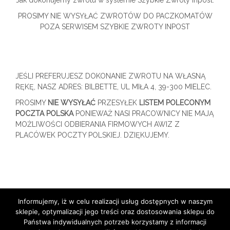
PROSIMY NIE WYSYŁAĆ ZWROTÓW DO PACZKOMATÓW
POZA SERWISEM SZYBKIE ZWROTY INPOST
JEŚLI PREFERUJESZ DOKONANIE ZWROTU NA WŁASNĄ
RĘKĘ, NASZ ADRES: BILBETTE, UL MIŁA 4, 39-300 MIELEC.
PROSIMY
NIE WYSYŁAĆ
PRZESYŁEK
LISTEM POLECONYM
POCZTA POLSKA
PONIEWAŻ NASI PRACOWNICY NIE MAJĄ
MOŻLIWOŚCI ODBIERANIA FIRMOWYCH AWIZ Z
PLACÓWEK POCZTY POLSKIEJ. DZIĘKUJEMY.
Informujemy, iż w celu realizacji usług dostępnych w naszym
sklepie, optymalizacji jego treści oraz dostosowania sklepu do
Państwa indywidualnych potrzeb korzystamy z informacji