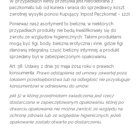
W przypadkach kiedy przesyłka jest nieodebrana z
paczkomatu lub od kuriera i wraca do sprzedawcy koszt
zwrotnej wysyłki ponosi Kupujący. Inpost Paczkomat – 12zł.
Ponieważ nasz asortyment to bielizna, w niektórych
przypadkach produkty nie będą kwalifikowały się do
zwrotu ze względów higienicznych. Takimi produktami
mogą być figi, body, bielizna erotyczna i inne, gdzie figi
stanowią integralną część bielizny intymnej, a produkt
sprzedany był w zabezpieczonym opakowaniu.
Art. 38. Ustawy z dnia 30 maja 2014 roku o prawach
konsumenta:
Prawo odstąpienia od umowy zawartej poza
lokalem przedsiębiorstwa lub na odległość nie przysługuje
konsumentowi w odniesieniu do umów:
pkt 5) w której przedmiotem świadczenia jest rzecz
dostarczana w zapieczętowanym opakowaniu, której po
otwarciu opakowania nie można zwrócić ze względu na
ochronę zdrowia lub ze względów higienicznych, jeżeli
opakowanie zostało otwarte po dostarczeniu.