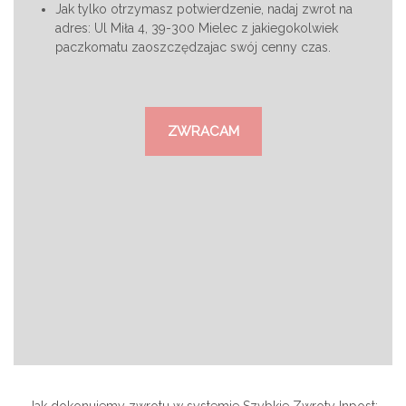
Jak tylko otrzymasz potwierdzenie, nadaj zwrot na
adres: Ul Miła 4, 39-300 Mielec z jakiegokolwiek
paczkomatu zaoszczędzajac swój cenny czas.
ZWRACAM
Jak dokonujemy zwrotu w systemie Szybkie Zwroty Inpost: