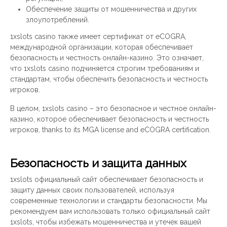
Обеспечение защиты от мошенничества и других
злоупотреблений.
1xslots casino также имеет сертификат от eCOGRA,
международной организации, которая обеспечивает
безопасность и честность онлайн-казино. Это означает,
что 1xslots casino подчиняется строгим требованиям и
стандартам, чтобы обеспечить безопасность и честность
игроков.
В целом, 1xslots casino – это безопасное и честное онлайн-
казино, которое обеспечивает безопасность и честность
игроков, thanks to its MGA license and eCOGRA certification.
Безопасность и защита данных
1xslots официальный сайт обеспечивает безопасность и
защиту данных своих пользователей, используя
современные технологии и стандарты безопасности. Мы
рекомендуем вам использовать только официальный сайт
1xslots, чтобы избежать мошенничества и утечек вашей