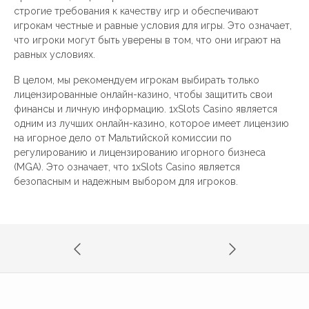
строгие требования к качеству игр и обеспечивают
игрокам честные и равные условия для игры. Это означает,
что игроки могут быть уверены в том, что они играют на
равных условиях.
В целом, мы рекомендуем игрокам выбирать только
лицензированные онлайн-казино, чтобы защитить свои
финансы и личную информацию. 1xSlots Casino является
одним из лучших онлайн-казино, которое имеет лицензию
на игорное дело от Мальтийской комиссии по
регулированию и лицензированию игорного бизнеса
(MGA). Это означает, что 1xSlots Casino является
безопасным и надежным выбором для игроков.