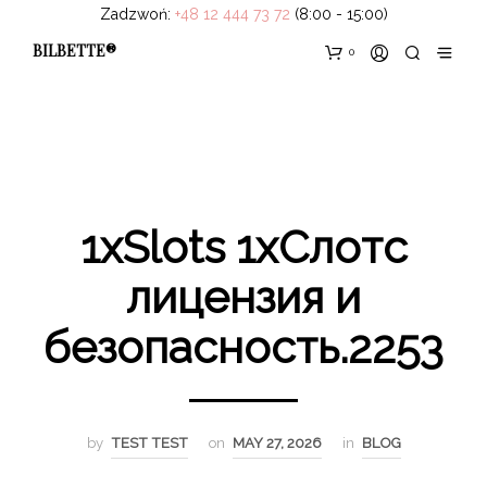
Zadzwoń:
+48 12 444 73 72
(8:00 - 15:00)
BILBETTE®
0
1xSlots 1хСлотс
лицензия и
безопасность.2253
by
TEST TEST
on
MAY 27, 2026
in
BLOG