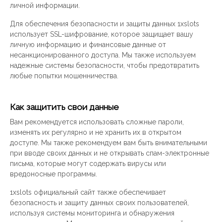
личной информации.
Для обеспечения безопасности и защиты данных 1xslots
использует SSL-шифрование, которое защищает вашу
личную информацию и финансовые данные от
несанкционированного доступа. Мы также используем
надежные системы безопасности, чтобы предотвратить
любые попытки мошенничества.
Как защитить свои данные
Вам рекомендуется использовать сложные пароли,
изменять их регулярно и не хранить их в открытом
доступе. Мы также рекомендуем вам быть внимательными
при вводе своих данных и не открывать спам-электронные
письма, которые могут содержать вирусы или
вредоносные программы.
1xslots официальный сайт также обеспечивает
безопасность и защиту данных своих пользователей,
используя системы мониторинга и обнаружения