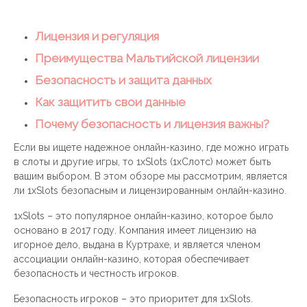
Лицензия и регуляция
Преимущества Мальтийской лицензии
Безопасность и защита данных
Как защитить свои данные
Почему безопасность и лицензия важны?
Если вы ищете надежное онлайн-казино, где можно играть
в слоты и другие игры, то 1xSlots (1хСлотс) может быть
вашим выбором. В этом обзоре мы рассмотрим, является
ли 1xSlots безопасным и лицензированным онлайн-казино.
1xSlots – это популярное онлайн-казино, которое было
основано в 2017 году. Компания имеет лицензию на
игорное дело, выдана в Куртрахе, и является членом
ассоциации онлайн-казино, которая обеспечивает
безопасность и честность игроков.
Безопасность игроков – это приоритет для 1xSlots.