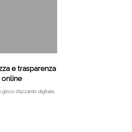
zza e trasparenza
 online
 gioco d’azzardo digitale,