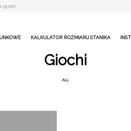
 15:00)
 powyżej 250 zł
- Najlepsze marki bielizny premium
RUNKOWE
KALKULATOR ROZMIARU STANIKA
INS
CATEGORY ARCHIVES
Giochi
ALL