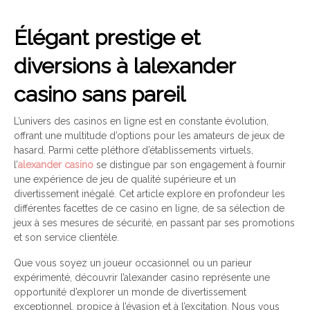
Élégant prestige et
diversions à lalexander
casino sans pareil
L’univers des casinos en ligne est en constante évolution,
offrant une multitude d’options pour les amateurs de jeux de
hasard. Parmi cette pléthore d’établissements virtuels,
l’
alexander casino
se distingue par son engagement à fournir
une expérience de jeu de qualité supérieure et un
divertissement inégalé. Cet article explore en profondeur les
différentes facettes de ce casino en ligne, de sa sélection de
jeux à ses mesures de sécurité, en passant par ses promotions
et son service clientèle.
Que vous soyez un joueur occasionnel ou un parieur
expérimenté, découvrir l’alexander casino représente une
opportunité d’explorer un monde de divertissement
exceptionnel, propice à l’évasion et à l’excitation. Nous vous