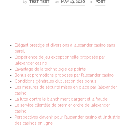
by
TEST TEST
on
MAY 19, 2026
in
POST
Élégant prestige et diversions à lalexander casino sans
pareil
L’expérience de jeu exceptionnelle proposée par
l’alexander casino
L’avantage de la technologie de pointe
Bonus et promotions proposés par l’alexander casino
Conditions générales d’utilisation des bonus
Les mesures de sécurité mises en place par l’alexander
casino
La lutte contre le blanchiment d’argent et la fraude
Le service clientèle de premier ordre de l’alexander
casino
Perspectives d’avenir pour l’alexander casino et l’industrie
des casinos en ligne