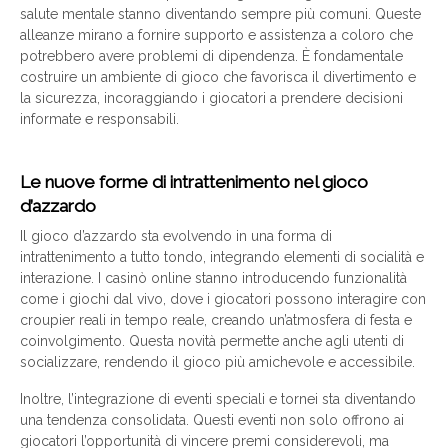
salute mentale stanno diventando sempre più comuni. Queste
alleanze mirano a fornire supporto e assistenza a coloro che
potrebbero avere problemi di dipendenza. È fondamentale
costruire un ambiente di gioco che favorisca il divertimento e
la sicurezza, incoraggiando i giocatori a prendere decisioni
informate e responsabili.
Le nuove forme di intrattenimento nel gioco
d’azzardo
Il gioco d’azzardo sta evolvendo in una forma di
intrattenimento a tutto tondo, integrando elementi di socialità e
interazione. I casinò online stanno introducendo funzionalità
come i giochi dal vivo, dove i giocatori possono interagire con
croupier reali in tempo reale, creando un’atmosfera di festa e
coinvolgimento. Questa novità permette anche agli utenti di
socializzare, rendendo il gioco più amichevole e accessibile.
Inoltre, l’integrazione di eventi speciali e tornei sta diventando
una tendenza consolidata. Questi eventi non solo offrono ai
giocatori l’opportunità di vincere premi considerevoli, ma