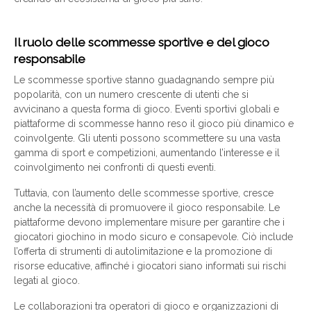
Il ruolo delle scommesse sportive e del gioco
responsabile
Le scommesse sportive stanno guadagnando sempre più
popolarità, con un numero crescente di utenti che si
avvicinano a questa forma di gioco. Eventi sportivi globali e
piattaforme di scommesse hanno reso il gioco più dinamico e
coinvolgente. Gli utenti possono scommettere su una vasta
gamma di sport e competizioni, aumentando l’interesse e il
coinvolgimento nei confronti di questi eventi.
Tuttavia, con l’aumento delle scommesse sportive, cresce
anche la necessità di promuovere il gioco responsabile. Le
piattaforme devono implementare misure per garantire che i
giocatori giochino in modo sicuro e consapevole. Ciò include
l’offerta di strumenti di autolimitazione e la promozione di
risorse educative, affinché i giocatori siano informati sui rischi
legati al gioco.
Le collaborazioni tra operatori di gioco e organizzazioni di