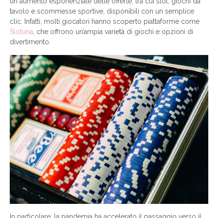
un aumento esponenziale delle offerte, tra cui slot, giochi da
tavolo e scommesse sportive, disponibili con un semplice
clic. Infatti, molti giocatori hanno scoperto piattaforme come
Slotuna
, che offrono un’ampia varietà di giochi e opzioni di
divertimento.
In particolare, la pandemia ha accelerato il passaggio verso il