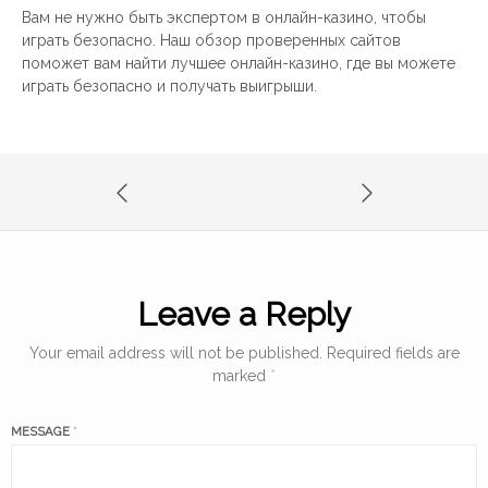
Вам не нужно быть экспертом в онлайн-казино, чтобы
играть безопасно. Наш обзор проверенных сайтов
поможет вам найти лучшее онлайн-казино, где вы можете
играть безопасно и получать выигрыши.
Leave a Reply
Your email address will not be published.
Required fields are
marked
*
MESSAGE
*