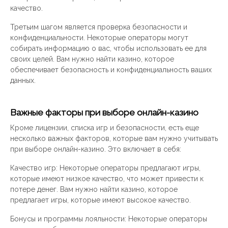
качество.
Третьим шагом является проверка безопасности и
конфиденциальности. Некоторые операторы могут
собирать информацию о вас, чтобы использовать ее для
своих целей. Вам нужно найти казино, которое
обеспечивает безопасность и конфиденциальность ваших
данных.
Важные факторы при выборе онлайн-казино
Кроме лицензии, списка игр и безопасности, есть еще
несколько важных факторов, которые вам нужно учитывать
при выборе онлайн-казино. Это включает в себя:
Качество игр: Некоторые операторы предлагают игры,
которые имеют низкое качество, что может привести к
потере денег. Вам нужно найти казино, которое
предлагает игры, которые имеют высокое качество.
Бонусы и программы лояльности: Некоторые операторы