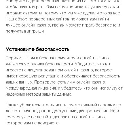
Выберите надежное онлайн-казино из нашего топа казино,
чтобы начать играть. Вам не нужно искать лучшие слоты и
игровые автоматы, потому что мы уже сделали это за вас.
Наш обзор проверенных сайтов поможет вам найти
лучшее онлайн-казино, где вы можете играть безопасно и
получать выигрыши.
Установите безопасность
Первым шагом к безопасному игру в онлайн-казино
является установка безопасности. Убедитесь, что вы
играете на лицензированном онлайн-казино, которое
имеет хорошую репутацию и обеспечивает безопасность
ваших данных. Проверьте, есть ли у онлайн-казино
международная лицензия, и убедитесь, что они используют
надежные методы защиты данных.
Также, убедитесь, что вы используете сильный пароль и не
делаете личные данные доступными для третьих лиц. Ни в
коем случае не делайте депозит на онлайн-казино,
которое вам не доверяете.