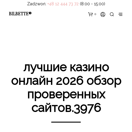
Zadzwoń:
+48 12 444 73 72
(8:00 - 15:00)
BILBETTE®
0
лучшие казино
онлайн 2026 обзор
проверенных
сайтов.3976