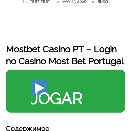
by
TEST TEST
on
MAY 25, 2026
in
BLOG
Mostbet Casino PT – Login
no Casino Most Bet Portugal
JOGAR
Содержимое