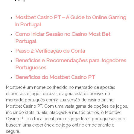
Mostbet Casino PT – A Guide to Online Gaming
in Portugal
Como Iniciar Sessão no Casino Most Bet
Portugal
Passo 2: Verificação de Conta
Benefícios e Recomendações para Jogadores
Portugueses
Benefícios do Mostbet Casino PT
Mostbet é um nome conhecido no mercado de apostas
esportivas e jogos de azar, e agora está disponível no
mercado português com a sua versão de casino online,
Mostbet Casino PT. Com uma vasta gama de opções de jogos,
incluindo slots, ruleta, blackjack e muitos outros, o Mostbet
Casino PT é o local ideal para os jogadores portugueses que
buscam uma experiência de jogo online emocionante e
segura.