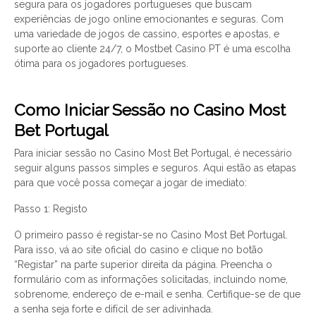
segura para os jogadores portugueses que buscam
experiências de jogo online emocionantes e seguras. Com
uma variedade de jogos de cassino, esportes e apostas, e
suporte ao cliente 24/7, o Mostbet Casino PT é uma escolha
ótima para os jogadores portugueses.
Como Iniciar Sessão no Casino Most
Bet Portugal
Para iniciar sessão no Casino Most Bet Portugal, é necessário
seguir alguns passos simples e seguros. Aqui estão as etapas
para que você possa começar a jogar de imediato:
Passo 1: Registo
O primeiro passo é registar-se no Casino Most Bet Portugal.
Para isso, vá ao site oficial do casino e clique no botão
“Registar” na parte superior direita da página. Preencha o
formulário com as informações solicitadas, incluindo nome,
sobrenome, endereço de e-mail e senha. Certifique-se de que
a senha seja forte e difícil de ser adivinhada.