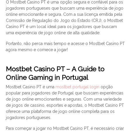
O Mostbet Casino PT é uma opção segura e confiável para os
jogadores portugueses que buscam uma experiência de jogo
online emocionante e segura. Com a sua licença emitida pela
Comissão de Regulação do Jogo do Estado (CRJ), o Mostbet
Casino PT é um local ideal para os jogadores que buscam
uma experiência de jogo online de alta qualidade.
Portanto, não perca mais tempo e acesse o Mostbet Casino PT
agora mesmo e comece a jogar!
Mostbet Casino PT – A Guide to
Online Gaming in Portugal
Mostbet Casino PT é uma
mostbet portugal login
opção
popular para jogadores de Portugal que buscam experiências
de jogo online emocionantes e seguras. Com uma variedade
de jogos de cassino, esportes e apostas, o Mostbet Casino PT
oferece uma plataforma de jogo online completa para os
jogadores portugueses.
Para começar a jogar no Mostbet Casino PT, é necessário criar