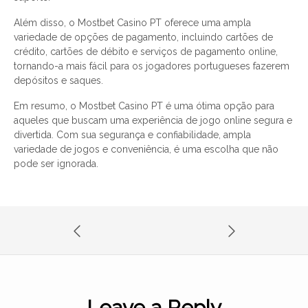
Além disso, o Mostbet Casino PT oferece uma ampla
variedade de opções de pagamento, incluindo cartões de
crédito, cartões de débito e serviços de pagamento online,
tornando-a mais fácil para os jogadores portugueses fazerem
depósitos e saques.
Em resumo, o Mostbet Casino PT é uma ótima opção para
aqueles que buscam uma experiência de jogo online segura e
divertida. Com sua segurança e confiabilidade, ampla
variedade de jogos e conveniência, é uma escolha que não
pode ser ignorada.
Leave a Reply