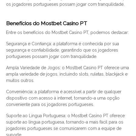
os jogadores portugueses possam jogar com tranquilidade.
Benefícios do Mostbet Casino PT
Entre os benefícios do Mostbet Casino PT, podemos destacar:
Segurança e Confiança: a plataforma é conhecida por sua
segurança e confiabilidade, garantindo que os jogadores
portugueses possam jogar com tranquilidade.
Ampla Variedade de Jogos: o Mostbet Casino PT oferece uma
ampla variedade de jogos, incluindo slots, ruletas, blackjack e
muitos outros.
Conveniência: a plataforma é acessível a partir de qualquer
dispositivo com acesso à internet, tornando-a uma opção
conveniente para os jogadores portugueses.
Suporte ao Língua Portuguesa: o Mostbet Casino PT oferece
suporte ao língua portuguesa, tornando-a mais fácil para os
jogadores portugueses se comunicarem com a equipe de
suporte.