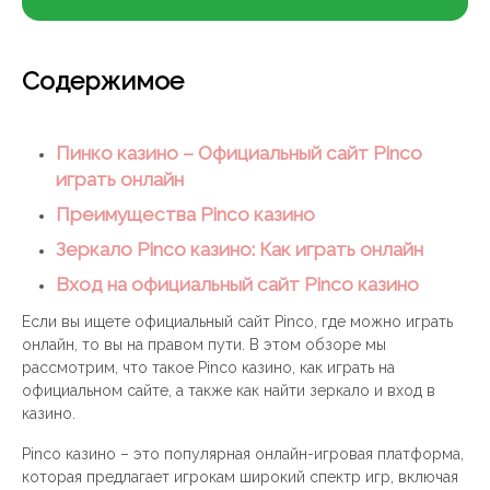
Содержимое
Пинко казино – Официальный сайт Pinco
играть онлайн
Преимущества Pinco казино
Зеркало Pinco казино: Как играть онлайн
Вход на официальный сайт Pinco казино
Если вы ищете официальный сайт Pinco, где можно играть
онлайн, то вы на правом пути. В этом обзоре мы
рассмотрим, что такое Pinco казино, как играть на
официальном сайте, а также как найти зеркало и вход в
казино.
Pinco казино – это популярная онлайн-игровая платформа,
которая предлагает игрокам широкий спектр игр, включая