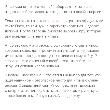
Pinco казино – это отличный выбор для тех, кто ищет
надежное и безопасное место для игры в онлайн-версии.
Если вы хотите начать
казино пинко
играть на официальном
сайте Pinco, то вам нужно зарегистрироваться и сделать
депозит. После этого вы сможете выбрать игру, которая
вам понравится, и начать играть.
Pinco зеркало – это зеркало официального сайта Pinco,
которое позволяет игрокам играть на сайте, не оставляя
им возможности для доступа к официальному сайту. Pinco
зеркало – это отличный способ играть на сайте, не
нарушая условия использования.
В целом, Pinco казино – это отличный выбор для тех, кто
ищет надежное и безопасное место для игры в онлайн-
версии. Официальный сайт Pinco предлагает широкий
спектр игр, включая слоты, карточные игры и рулетку, а
также бесплатные бонусы и 24/7 поддержку.