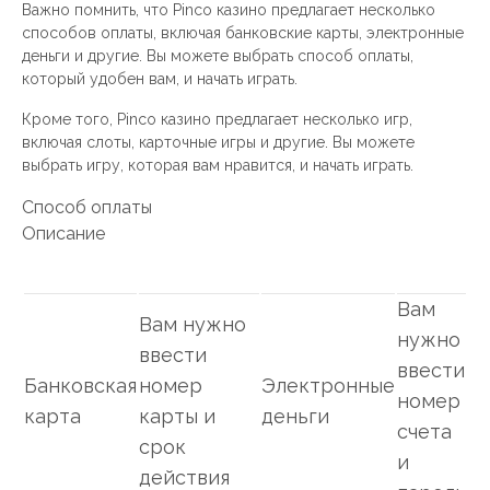
Важно помнить, что Pinco казино предлагает несколько
способов оплаты, включая банковские карты, электронные
деньги и другие. Вы можете выбрать способ оплаты,
который удобен вам, и начать играть.
Кроме того, Pinco казино предлагает несколько игр,
включая слоты, карточные игры и другие. Вы можете
выбрать игру, которая вам нравится, и начать играть.
Способ оплаты
Описание
Вам
Вам нужно
нужно
ввести
ввести
Банковская
номер
Электронные
номер
карта
карты и
деньги
счета
срок
и
действия