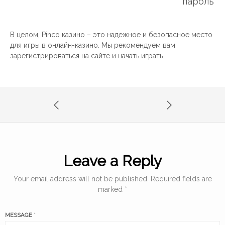
пароль
В целом, Pinco казино – это надежное и безопасное место
для игры в онлайн-казино. Мы рекомендуем вам
зарегистрироваться на сайте и начать играть.
Leave a Reply
Your email address will not be published.
Required fields are
marked
*
MESSAGE
*