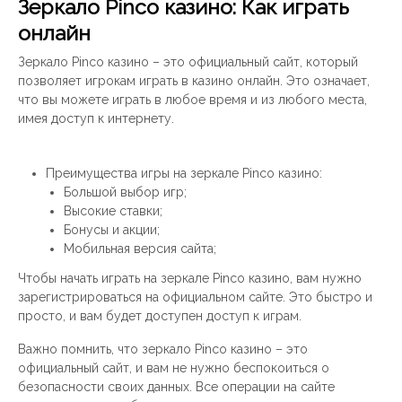
Зеркало Pinco казино: Как играть
онлайн
Зеркало Pinco казино – это официальный сайт, который
позволяет игрокам играть в казино онлайн. Это означает,
что вы можете играть в любое время и из любого места,
имея доступ к интернету.
Преимущества игры на зеркале Pinco казино:
Большой выбор игр;
Высокие ставки;
Бонусы и акции;
Мобильная версия сайта;
Чтобы начать играть на зеркале Pinco казино, вам нужно
зарегистрироваться на официальном сайте. Это быстро и
просто, и вам будет доступен доступ к играм.
Важно помнить, что зеркало Pinco казино – это
официальный сайт, и вам не нужно беспокоиться о
безопасности своих данных. Все операции на сайте