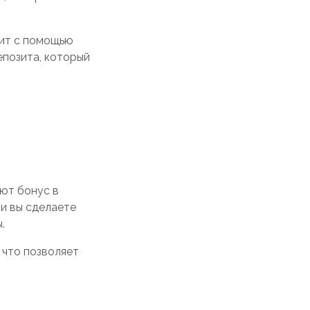
зит с помощью
епозита, который
ают бонус в
ли вы сделаете
.
 что позволяет