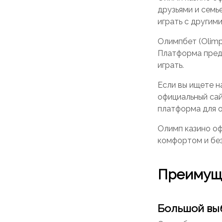
друзьями и семь
играть с другими
Олимпбет (Olimp
Платформа предл
играть.
Если вы ищете н
официальный сай
платформа для о
Олимп казино оф
комфортом и бе
Преимуще
Большой вы