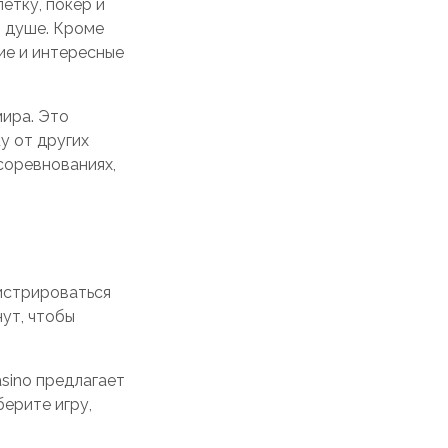
етку, покер и
о душе. Кроме
ие и интересные
мира. Это
у от других
 соревнованиях,
гистрироваться
нут, чтобы
asino предлагает
берите игру,