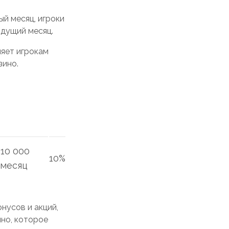
й месяц, игроки
ыдущий месяц.
ляет игрокам
зино.
10 000
10%
 месяц
нусов и акций,
ино, которое