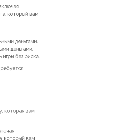
 включая
нта, который вам
ьными деньгами.
выми деньгами.
 игры без риска.
требуется
у, которая вам
ключая
а, который вам