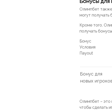
Бонусы для 
Олимпбет также 
могут получать 
Кроме того, Оли
получать бонусы
Бонус
Условия
Пayout
Бонус для
новых игроко
Олимпбет – это 
чтобы сделать и