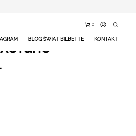
0
TAGRAM
BLOG ŚWIAT BILBETTE
KONTAKT
ахстане
C
4
a
r
t