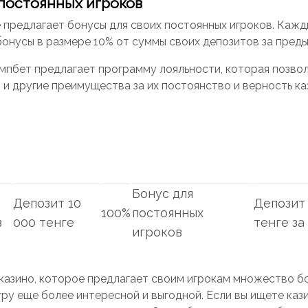
постоянных игроков
предлагает бонусы для своих постоянных игроков. Кажды
бонусы в размере 10% от суммы своих депозитов за пред
мпбет предлагает программу лояльности, которая позво
 и другие преимущества за их постоянство и верность ка
Бонус для
Депозит 10
Депозит 
100%
постоянных
в
000 тенге
тенге за
игроков
казино, которое предлагает своим игрокам множество бо
гру еще более интересной и выгодной. Если вы ищете каз