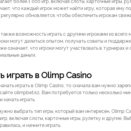
гает более 1 000 игр, включая слоты, карточные игры, рул
ачает, что каждый игрок может найти игру, которая ему п
 регулярно обновляется, чтобы обеспечить игрокам свеж
 также возможность играть с другими игроками из всего 
гроки могут делиться опытом, получать советы и поддержк
кже означает, что игроки могут участвовать в турнирах и
реальные деньги.
ь играть в Olimp Casino
начать играть в Olimp Casino, то сначала вам нужно заре
сайте olimpbet.kz. Вам потребуется только несколько ми
и начать играть.
нужно выбрать тип игры, который вам интересен. Olimp C
гр, включая слоты, карточные игры, рулетку и другие. Вы
авилась, и начните играть.