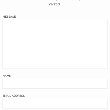
marked
*
MESSAGE
*
NAME
*
EMAIL ADDRESS
*