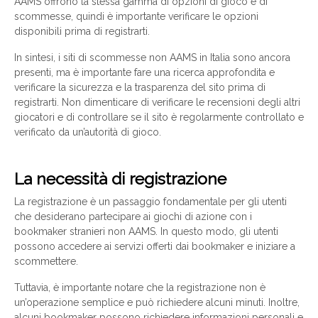
AAMS offrono la stessa gamma di opzioni di gioco e di
scommesse, quindi è importante verificare le opzioni
disponibili prima di registrarti.
In sintesi, i siti di scommesse non AAMS in Italia sono ancora
presenti, ma è importante fare una ricerca approfondita e
verificare la sicurezza e la trasparenza del sito prima di
registrarti. Non dimenticare di verificare le recensioni degli altri
giocatori e di controllare se il sito è regolarmente controllato e
verificato da un’autorità di gioco.
La necessità di registrazione
La registrazione è un passaggio fondamentale per gli utenti
che desiderano partecipare ai giochi di azione con i
bookmaker stranieri non AAMS. In questo modo, gli utenti
possono accedere ai servizi offerti dai bookmaker e iniziare a
scommettere.
Tuttavia, è importante notare che la registrazione non è
un’operazione semplice e può richiedere alcuni minuti. Inoltre,
alcuni bookmaker possono richiedere informazioni personali e