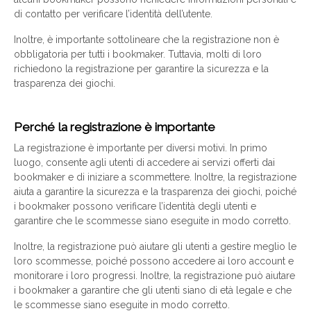
di contatto per verificare l’identità dell’utente.
Inoltre, è importante sottolineare che la registrazione non è
obbligatoria per tutti i bookmaker. Tuttavia, molti di loro
richiedono la registrazione per garantire la sicurezza e la
trasparenza dei giochi.
Perché la registrazione è importante
La registrazione è importante per diversi motivi. In primo
luogo, consente agli utenti di accedere ai servizi offerti dai
bookmaker e di iniziare a scommettere. Inoltre, la registrazione
aiuta a garantire la sicurezza e la trasparenza dei giochi, poiché
i bookmaker possono verificare l’identità degli utenti e
garantire che le scommesse siano eseguite in modo corretto.
Inoltre, la registrazione può aiutare gli utenti a gestire meglio le
loro scommesse, poiché possono accedere ai loro account e
monitorare i loro progressi. Inoltre, la registrazione può aiutare
i bookmaker a garantire che gli utenti siano di età legale e che
le scommesse siano eseguite in modo corretto.