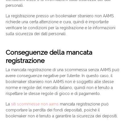
personali.
La registrazione presso un bookmaker straniero non AAMS
richiede una certa attenzione e cura, quindi è importante
verificare le condizioni per la registrazione e le informazioni
sulla sicurezza dei dati personali.
Conseguenze della mancata
registrazione
La mancata registrazione di una scommessa senza AAMS può
avere conseguenze negative per l’utente. In questo caso, il
bookmaker straniero non AAMS non è soggetto alle stesse
norme e regole del mercato italiano, quindi non è tenuto a
rispettare le stesse regole di gioco e di pagamento.
La
siti scommesse non aams
mancata registrazione può
comportare la perdita dei fondi depositati, poiché il
bookmaker non è tenuto a garantire la sicurezza dei depositi.