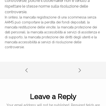
controversie, poiché il bookmaker non è tenuto a
rispettare le stesse norme sulla risoluzione delle
controversie.
In sintesi, la mancata registrazione di una scommessa senza
AAMS può comportare la perdita dei fondi depositati, la
mancata restituzione delle vincite, la mancata protezione dei
dati personali, la mancata accessibilità ai servizi di assistenza e
di supporto, la mancata protezione dei diritti degli utenti e la
mancata accessibilità ai servizi di risoluzione delle
controversie.
Leave a Reply
Your email address will not be published.
Required fields are