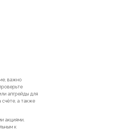
ме, важно
 проверьте
или апгрейды для
 счёте, а также
и акциями.
льным к