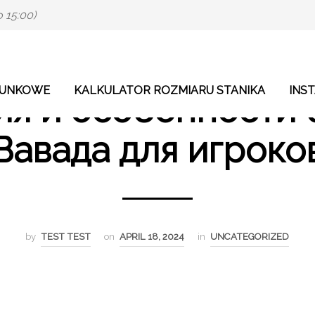
 15:00)
 powyżej 250 zł
- Najlepsze marki bielizny premium
RUNKOWE
KALKULATOR ROZMIARU STANIKA
INS
ия и особенности 
Вавада для игроко
by
TEST TEST
on
APRIL 18, 2024
in
UNCATEGORIZED