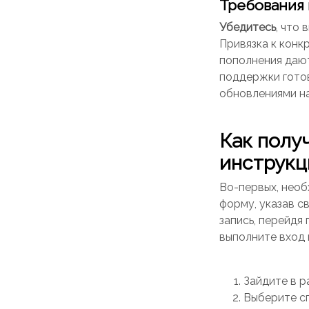
Требования 
Убедитесь
, что
Привязка к конк
пополнения дают
поддержки готов
обновлениями на
Как полу
инструкц
Во-первых, необ
форму, указав с
запись, перейдя 
выполните вход 
Зайдите в ра
Выберите с