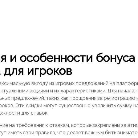
я и особенности бонуса
 для игроков
аксимальную выгоду из игровых предложений на платфор
актуальными акциями и их характеристиками. Для начала,
ьных предложений, таких как поощрения за регистрацию 
оков. Эти скидки могут существенно увеличить сумму на
ожности для ставок.
ие на требования к ставкам, которые закреплены за этим
гут иметь свои правила, что делает важным быть внимате