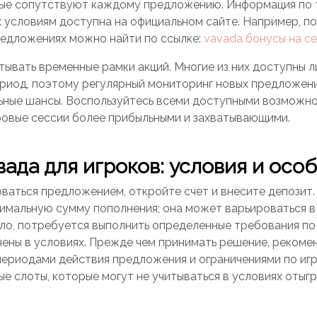
рые сопутствуют каждому предложению. Информация по
 условиям доступна на официальном сайте. Например, п
едложениях можно найти по ссылке:
vavada бонусы на с
тывать временные рамки акций. Многие из них доступны 
ериод, поэтому регулярный мониторинг новых предложен
ьные шансы. Воспользуйтесь всеми доступными возможно
ровые сессии более прибыльными и захватывающими.
вада для игроков: условия и осо
ваться предложением, откройте счет и внесите депозит
имальную сумму пополнения; она может варьироваться в
ило, потребуется выполнить определенные требования по
ены в условиях. Прежде чем принимать решение, рекоме
периодами действия предложения и ограничениями по игр
ые слоты, которые могут не учитываться в условиях отыг