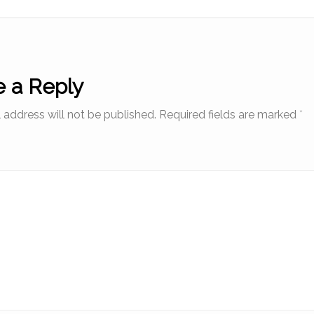
 a Reply
 address will not be published.
Required fields are marked
*