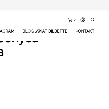
0
TAGRAM
BLOG ŚWIAT BILBETTE
KONTAKT
бонуса
C
в
a
r
t