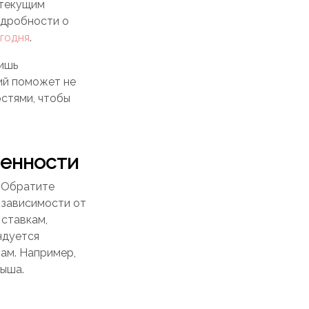
 текущим
одробности о
егодня
.
лишь
ий поможет не
стями, чтобы
бенности
. Обратите
 зависимости от
 ставкам,
ндуется
ам. Например,
рыша.