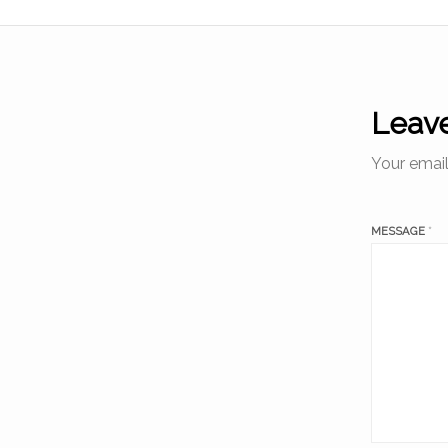
Leave
Your email
MESSAGE
*