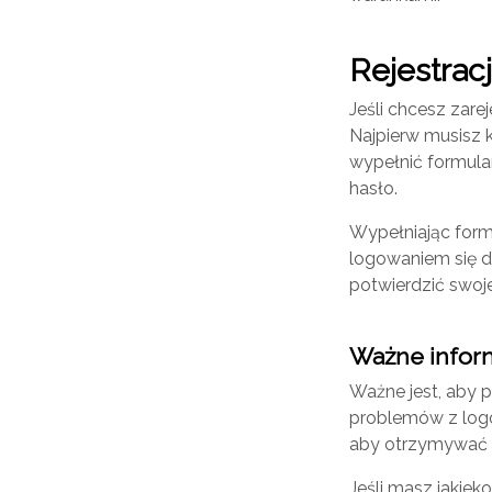
Rejestrac
Jeśli chcesz zare
Najpierw musisz kl
wypełnić formular
hasło.
Wypełniając form
logowaniem się do 
potwierdzić swoj
Ważne infor
Ważne jest, aby p
problemów z logo
aby otrzymywać 
Jeśli masz jakiek