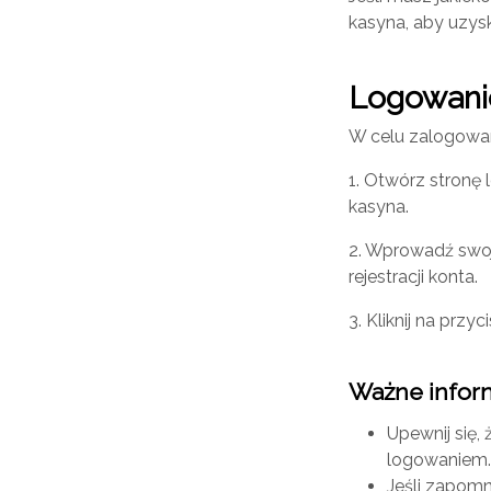
kasyna, aby uzy
Logowanie
W celu zalogowan
1. Otwórz stronę 
kasyna.
2. Wprowadź swoj
rejestracji konta.
3. Kliknij na przy
Ważne infor
Upewnij się,
logowaniem.
Jeśli zapomn