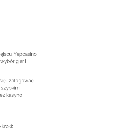
iejscu. Yepcasino
 wybór gier i
się i zalogować
i szybkimi
zez kasyno
kroki: