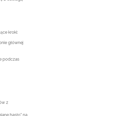
ce kroki:
ronie głównej
ne podczas
mów z
iane hasło” na