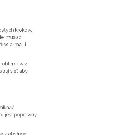
ostych kroków.
ie, musisz
res e-mail i
 problemów z
ruj się”, aby
uniknąć
il jest poprawny,
się z obsługą