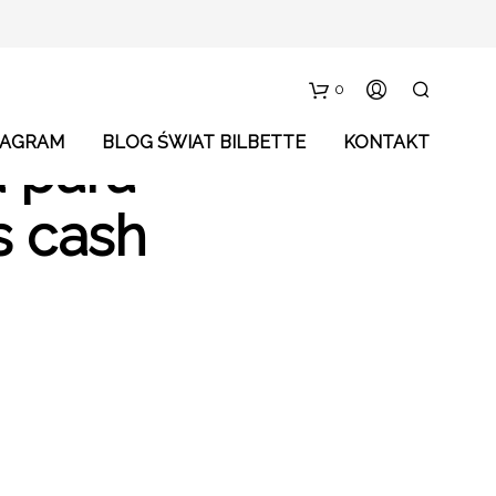
0
TAGRAM
BLOG ŚWIAT BILBETTE
KONTAKT
 para
C
s cash
a
r
t