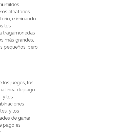
 humildes
os aleatorios
orio, eliminando
os los
 una tragamonedas
os más grandes,
ás pequeños, pero
 los juegos, los
na línea de pago
 y los
mbinaciones
es, y los
dades de ganar.
de pago es