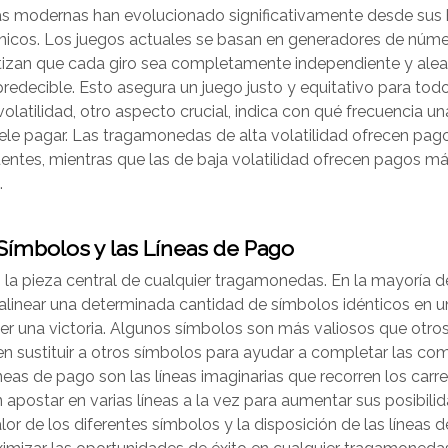
 modernas han evolucionado significativamente desde sus
cos. Los juegos actuales se basan en generadores de númer
tizan que cada giro sea completamente independiente y aleat
predecible. Esto asegura un juego justo y equitativo para tod
 volatilidad, otro aspecto crucial, indica con qué frecuencia
ele pagar. Las tragamonedas de alta volatilidad ofrecen pag
entes, mientras que las de baja volatilidad ofrecen pagos m
.
 Símbolos y las Líneas de Pago
la pieza central de cualquier tragamonedas. En la mayoría de
alinear una determinada cantidad de símbolos idénticos en u
er una victoria. Algunos símbolos son más valiosos que otros,
 sustituir a otros símbolos para ayudar a completar las co
neas de pago son las líneas imaginarias que recorren los carret
apostar en varias líneas a la vez para aumentar sus posibili
or de los diferentes símbolos y la disposición de las líneas 