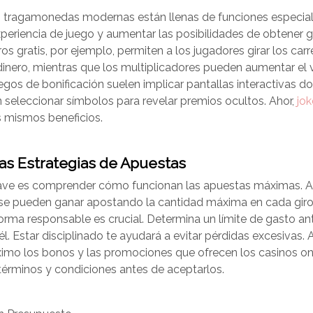
s tragamonedas modernas están llenas de funciones especia
xperiencia de juego y aumentar las posibilidades de obtener 
os gratis, por ejemplo, permiten a los jugadores girar los carr
dinero, mientras que los multiplicadores pueden aumentar el v
egos de bonificación suelen implicar pantallas interactivas d
seleccionar símbolos para revelar premios ocultos. Ahor,
jok
 mismos beneficios.
s Estrategias de Apuestas
lave es comprender cómo funcionan las apuestas máximas. A
 se pueden ganar apostando la cantidad máxima en cada giro.
orma responsable es crucial. Determina un límite de gasto a
 él. Estar disciplinado te ayudará a evitar pérdidas excesivas.
mo los bonos y las promociones que ofrecen los casinos onl
érminos y condiciones antes de aceptarlos.