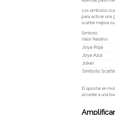
esencial para max
Los símbolos scat
para activar una 
scatter mejora su
Símbolo
Valor Relativo
Joya Roja
Joya Azul
Joker
Símbolo Scatt
El apostar en múl
acceder a una bu
Amplifica