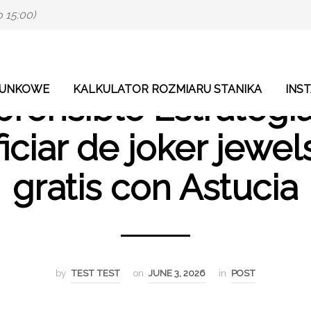
 15:00)
 powyżej 250 zł
- Najlepsze marki bielizny premium
RUNKOWE
KALKULATOR ROZMIARU STANIKA
INS
rensible Estrategia
iciar de joker jewel
gratis con Astucia
by
TEST TEST
on
JUNE 3, 2026
in
POST