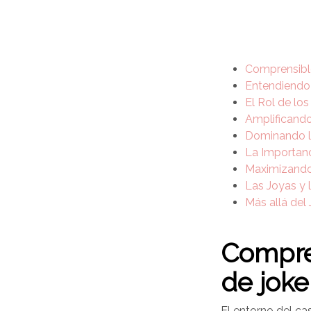
Comprensible
Entendiendo
El Rol de lo
Amplificando
Dominando l
La Importanc
Maximizando 
Las Joyas y 
Más allá del
Compren
de joke
El entorno del c