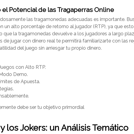
el Potencial de las Tragaperras Online
adosamente las tragamonedas adecuadas es importante. Bu
un alto porcentaje de retorno al jugador (RTP), ya que esto 
o que la tragamonedas devuelve a los jugadores a largo plazo
 jugar con dinero real te permitirá familiarizarte con las reg
atilidad del juego sin arriesgar tu propio dinero.
Juegos con Alto RTP.
n Modo Demo.
ímites de Apuesta.
tegias.
nsablemente.
mente debe ser tu objetivo primordial
y los Jokers: un Análisis Temático