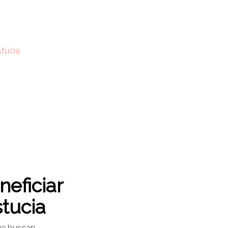
stucia
eficiar
stucia
ue buscan